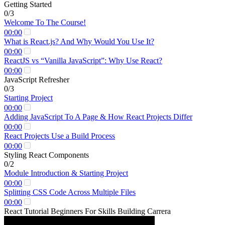
Getting Started
0/3
Welcome To The Course!
00:00
What is React.js? And Why Would You Use It?
00:00
ReactJS vs “Vanilla JavaScript”: Why Use React?
00:00
JavaScript Refresher
0/3
Starting Project
00:00
Adding JavaScript To A Page & How React Projects Differ
00:00
React Projects Use a Build Process
00:00
Styling React Components
0/2
Module Introduction & Starting Project
00:00
Splitting CSS Code Across Multiple Files
00:00
React Tutorial Beginners For Skills Building Carrera