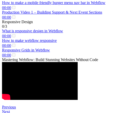
How to make a mobile friendly burger menu nav bar in Webflow
00:00
Production Video 1 – Building Support & Next Event Sections
00:00
Responsive Design
0/3
What is responsive design in Webflow
00:00
How to make webflow responsive
00:00
Responsive Grids in Webflow
00:00
Mastering Webflow: Build Stunning Websites Without Code
Previous
Next