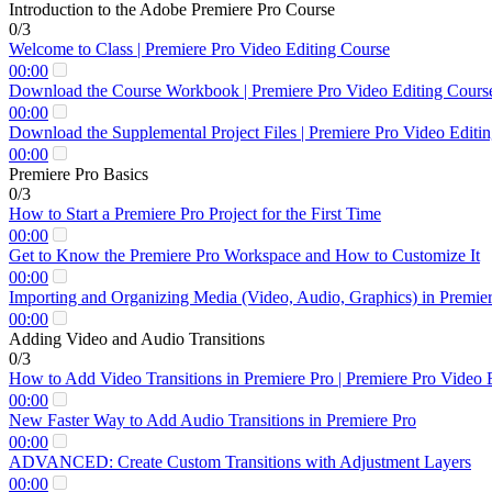
Introduction to the Adobe Premiere Pro Course
0/3
Welcome to Class | Premiere Pro Video Editing Course
00:00
Download the Course Workbook | Premiere Pro Video Editing Cours
00:00
Download the Supplemental Project Files | Premiere Pro Video Editi
00:00
Premiere Pro Basics
0/3
How to Start a Premiere Pro Project for the First Time
00:00
Get to Know the Premiere Pro Workspace and How to Customize It
00:00
Importing and Organizing Media (Video, Audio, Graphics) in Premie
00:00
Adding Video and Audio Transitions
0/3
How to Add Video Transitions in Premiere Pro | Premiere Pro Video 
00:00
New Faster Way to Add Audio Transitions in Premiere Pro
00:00
ADVANCED: Create Custom Transitions with Adjustment Layers
00:00