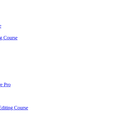
e
ng Course
re Pro
Editing Course